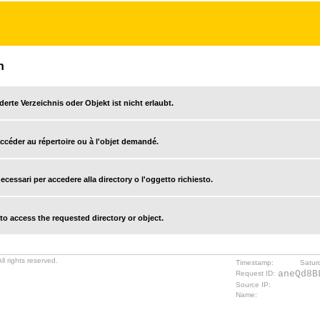
n
derte Verzeichnis oder Objekt ist nicht erlaubt.
accéder au répertoire ou à l'objet demandé.
cessari per accedere alla directory o l'oggetto richiesto.
o access the requested directory or object.
l rights reserved.
Timestamp:
Satur
aneQd8B
Request ID:
Source IP:
Name: