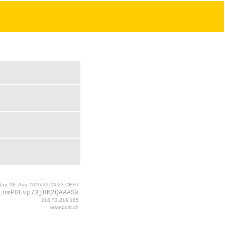
day, 08. Aug 2026 22:24:23 CEST
LnmP0Evp73jBK2QAAASk
216.73.216.165
www.post.ch