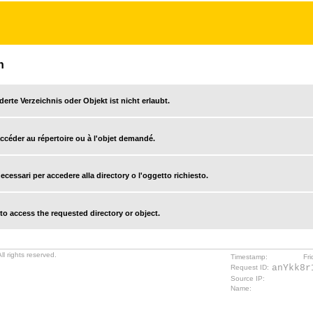
n
derte Verzeichnis oder Objekt ist nicht erlaubt.
accéder au répertoire ou à l'objet demandé.
cessari per accedere alla directory o l'oggetto richiesto.
o access the requested directory or object.
l rights reserved.
Timestamp:
Fr
anYkk8r
Request ID:
Source IP:
Name: