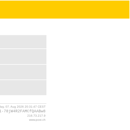
iday, 07. Aug 2026 20:31:47 CEST
1-78jW4R2FAMCfQAABw8
216.73.217.9
www.post.ch