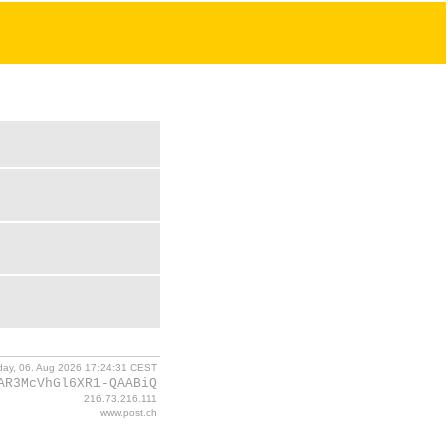
day, 06. Aug 2026 17:24:31 CEST
AR3McVhGl6XR1-QAABiQ
216.73.216.111
www.post.ch