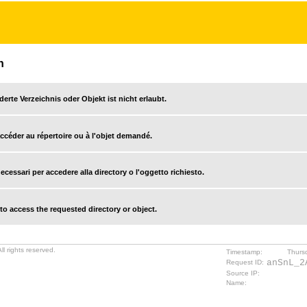
n
derte Verzeichnis oder Objekt ist nicht erlaubt.
accéder au répertoire ou à l'objet demandé.
cessari per accedere alla directory o l'oggetto richiesto.
o access the requested directory or object.
l rights reserved.
Timestamp:
Thurs
anSnL_2
Request ID:
Source IP:
Name: