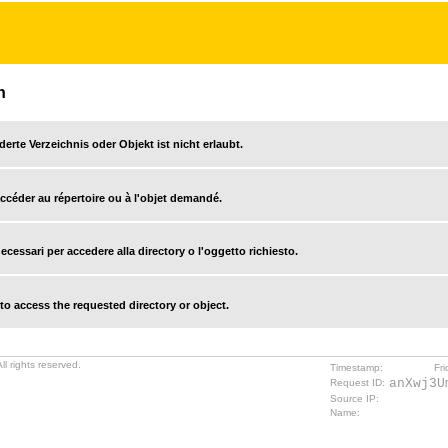
n
derte Verzeichnis oder Objekt ist nicht erlaubt.
accéder au répertoire ou à l'objet demandé.
cessari per accedere alla directory o l'oggetto richiesto.
o access the requested directory or object.
l rights reserved.
Timestamp:
Fr
anXwj3U
Request ID:
Source IP:
Name: