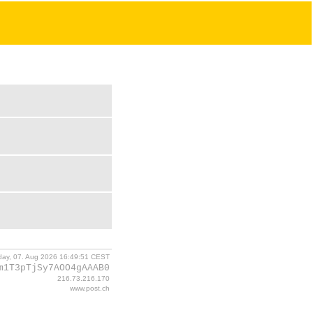
iday, 07. Aug 2026 16:49:51 CEST
m1T3pTjSy7AOO4gAAAB0
216.73.216.170
www.post.ch