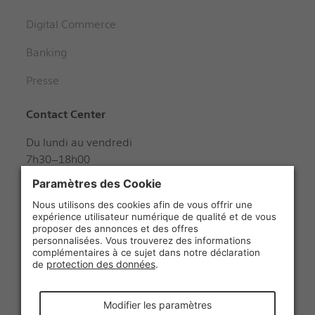
Digital Commerce
Banking
Presse
Contact Center
Du lundi au vendredi
7h30–18h00
Samedi
8h00–12h00
+41 848 888 888
Suivez-nous