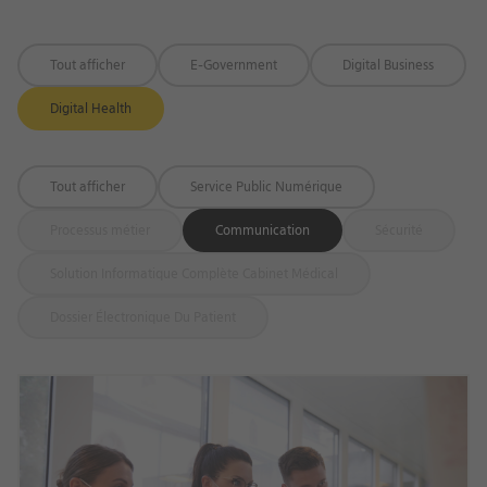
Tout afficher
E-Government
Digital Business
Digital Health
Tout afficher
Service Public Numérique
Processus métier
Communication
Sécurité
Solution Informatique Complète Cabinet Médical
Dossier Électronique Du Patient