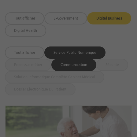
Tout afficher
E-Government
Digital Business
Digital Health
Tout afficher
Service Public Numérique
Processus métier
Communication
Sécurité
Solution Informatique Complète Cabinet Médical
Dossier Électronique Du Patient