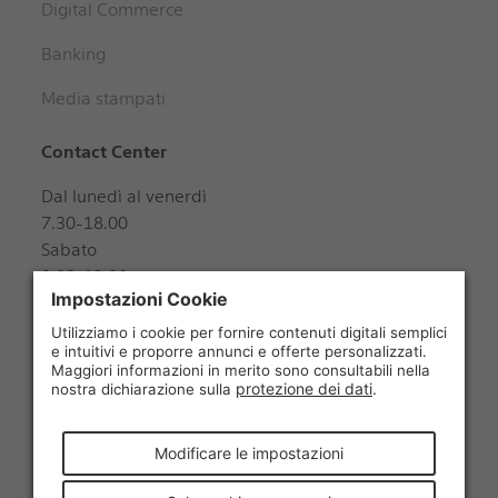
Digital Commerce
Banking
Media stampati
Contact Center
Dal lunedì al venerdì
7.30-18.00
Sabato
8.00-12.00
+41 848 888 888
Seguiteci
© 2026 La Posta Svizzera SA