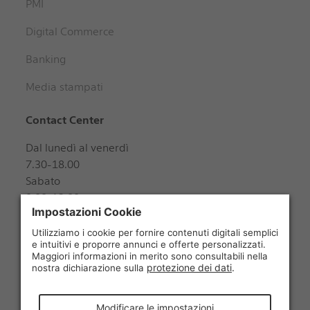
PMI
Digital Commerce
Banking
Media stampati
Contact Center
Dal lunedì al venerdì
7.30-18.00
Sabato
8.00-12.00
+41 848 888 888
Seguiteci