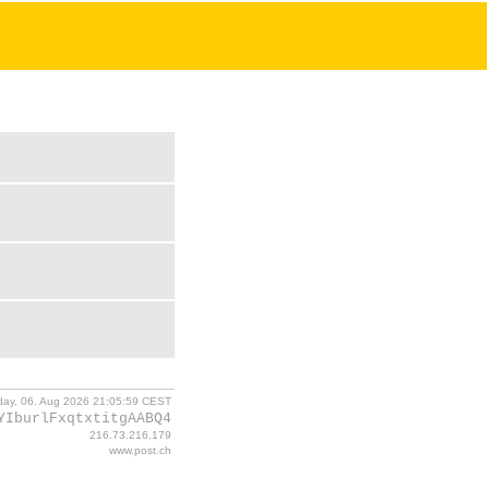
day, 06. Aug 2026 21:05:59 CEST
YIburlFxqtxtitgAABQ4
216.73.216.179
www.post.ch