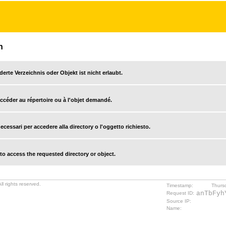
n
derte Verzeichnis oder Objekt ist nicht erlaubt.
accéder au répertoire ou à l'objet demandé.
cessari per accedere alla directory o l'oggetto richiesto.
o access the requested directory or object.
l rights reserved.
Timestamp:
Thurs
anTbFyh
Request ID:
Source IP:
Name: