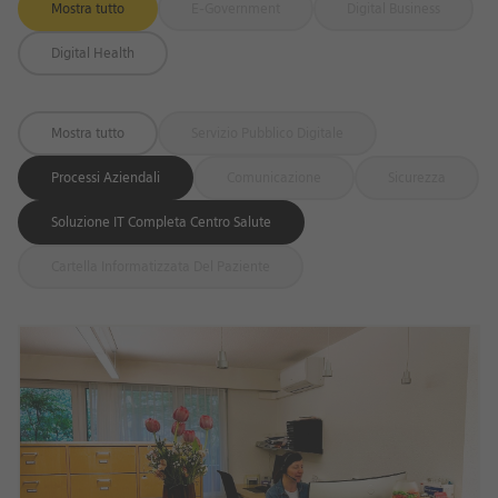
Mostra tutto
E-Government
Digital Business
Digital Health
Mostra tutto
Servizio Pubblico Digitale
Processi Aziendali
Comunicazione
Sicurezza
Soluzione IT Completa Centro Salute
Cartella Informatizzata Del Paziente