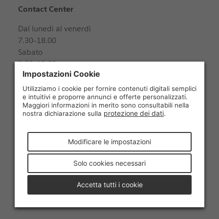
Contact Center
Dal lunedì al venerdì
7.30-18.00
Sabato
8.00-12.00
+41 848 888 888
Seguiteci
© 2026 La Posta Svizzera SA
Accessibilità
Condizioni generali
Protezione dei dati e avvertenze legali
Colophon
Impostazioni dei cookie