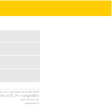
iday, 07. Aug 2026 16:16:38 CEST
59ijGTE_Pv-s1kgAABSs
216.73.216.141
www.post.ch