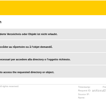
n
derte Verzeichnis oder Objekt ist nicht erlaubt.
accéder au répertoire ou à l'objet demandé.
cessari per accedere alla directory o l'oggetto richiesto.
o access the requested directory or object.
l rights reserved.
Timestamp:
Fr
anXoxuE
Request ID:
Source IP:
Name: