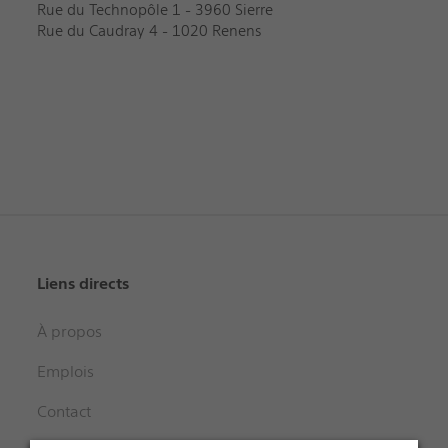
Rue du Technopôle 1 - 3960 Sierre
Rue du Caudray 4 - 1020 Renens
Liens directs
À propos
Emplois
Contact