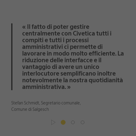
« Il fatto di poter gestire
centralmente con Civetica tutti i
compiti e tutti i processi
amministrativi ci permette di
lavorare in modo molto efficiente. La
Simon
riduzione delle interfacce e il
vantaggio di avere un unico
interlocutore semplificano inoltre
notevolmente la nostra quotidianità
amministrativa. »
Stefan Schmidt, Segretario comunale,
Comune di Salgesch