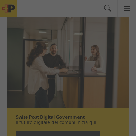
Swiss Post Digital Government
Il futuro digitale dei comuni inizia qui.