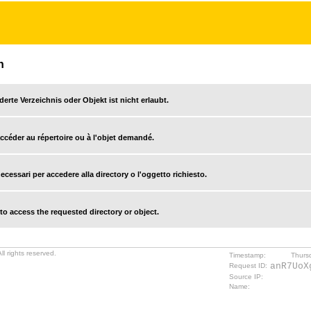
n
derte Verzeichnis oder Objekt ist nicht erlaubt.
accéder au répertoire ou à l'objet demandé.
cessari per accedere alla directory o l'oggetto richiesto.
o access the requested directory or object.
l rights reserved.
Timestamp:
Thurs
anR7UoX
Request ID:
Source IP:
Name: