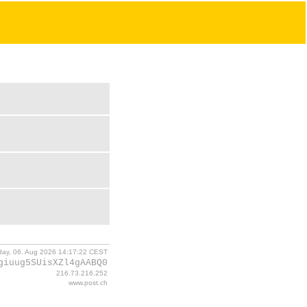
day, 06. Aug 2026 14:17:22 CEST
giuug5SUisXZl4gAABQ0
216.73.216.252
www.post.ch