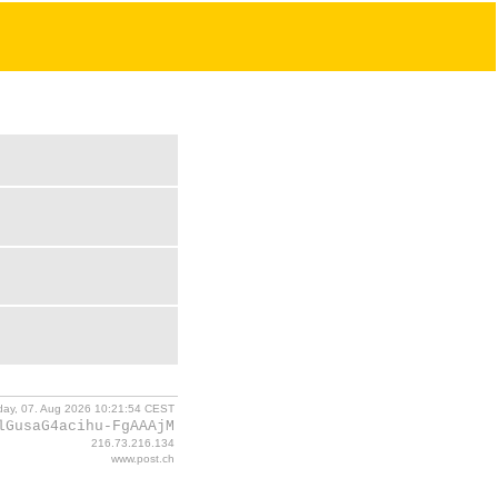
iday, 07. Aug 2026 10:21:54 CEST
lGusaG4acihu-FgAAAjM
216.73.216.134
www.post.ch