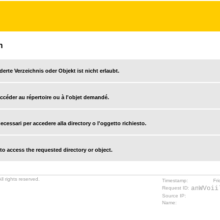
n
derte Verzeichnis oder Objekt ist nicht erlaubt.
accéder au répertoire ou à l'objet demandé.
cessari per accedere alla directory o l'oggetto richiesto.
o access the requested directory or object.
l rights reserved.
Timestamp:
Fr
anWVoii
Request ID:
Source IP:
Name: