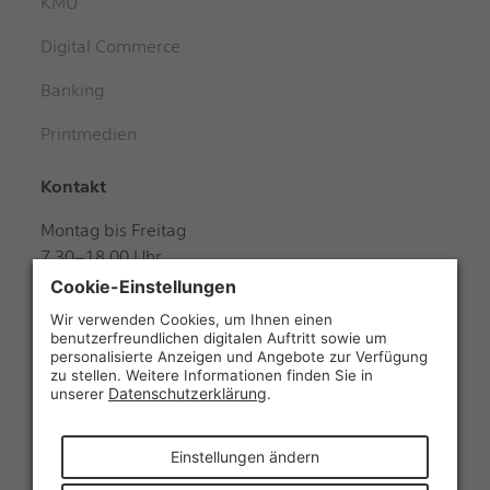
KMU
Digital Commerce
Banking
Printmedien
Kontakt
Montag bis Freitag
7.30–18.00 Uhr
Samstag
8.00–12.00 Uhr
+41 848 888 888
Folgen Sie uns