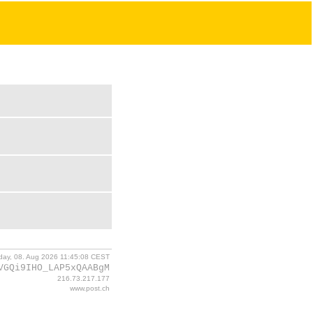
day, 08. Aug 2026 11:45:08 CEST
VGQi9IHO_LAP5xQAABgM
216.73.217.177
www.post.ch