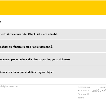
n
derte Verzeichnis oder Objekt ist nicht erlaubt.
accéder au répertoire ou à l'objet demandé.
cessari per accedere alla directory o l'oggetto richiesto.
o access the requested directory or object.
l rights reserved.
Timestamp:
Satur
anb6pHx
Request ID:
Source IP:
Name: