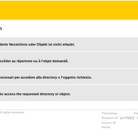
n
derte Verzeichnis oder Objekt ist nicht erlaubt.
accéder au répertoire ou à l'objet demandé.
cessari per accedere alla directory o l'oggetto richiesto.
o access the requested directory or object.
l rights reserved.
Timestamp:
Fr
anYWbE-
Request ID:
Source IP:
Name: