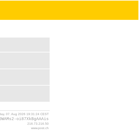
iday, 07. Aug 2026 19:31:24 CEST
0WAMs2-oi87XkBgAAAis
216.73.216.50
www.post.ch