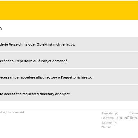
n
derte Verzeichnis oder Objekt ist nicht erlaubt.
accéder au répertoire ou à l'objet demandé.
cessari per accedere alla directory o l'oggetto richiesto.
o access the requested directory or object.
l rights reserved.
Timestamp:
Satur
anaE6ca
Request ID:
Source IP:
Name: