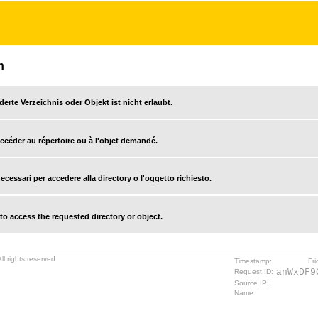
n
derte Verzeichnis oder Objekt ist nicht erlaubt.
accéder au répertoire ou à l'objet demandé.
cessari per accedere alla directory o l'oggetto richiesto.
o access the requested directory or object.
l rights reserved.
Timestamp:
Fr
anWxDF9
Request ID:
Source IP:
Name: