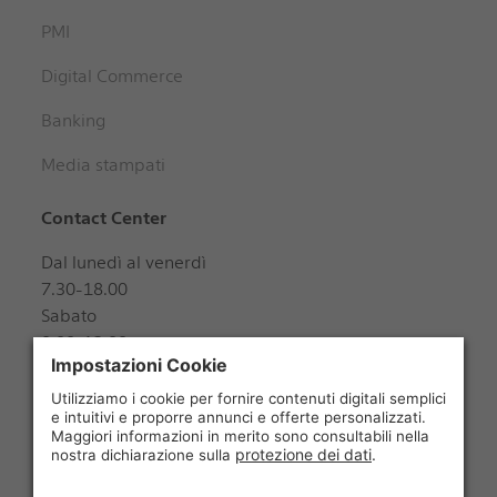
PMI
Digital Commerce
Banking
Media stampati
Contact Center
Dal lunedì al venerdì
7.30-18.00
Sabato
8.00-12.00
+41 848 888 888
Seguiteci