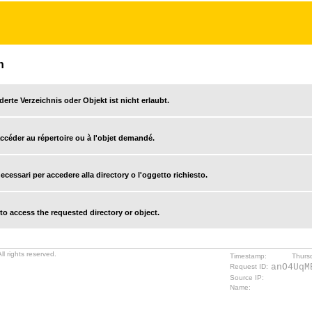
n
derte Verzeichnis oder Objekt ist nicht erlaubt.
accéder au répertoire ou à l'objet demandé.
cessari per accedere alla directory o l'oggetto richiesto.
o access the requested directory or object.
l rights reserved.
Timestamp:
Thurs
anO4UqM
Request ID:
Source IP:
Name: