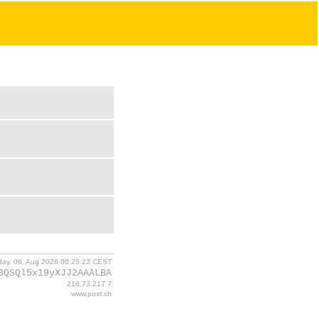
day, 06. Aug 2026 00:25:22 CEST
BQSQl5x19yXJJ2AAALBA
216.73.217.7
www.post.ch