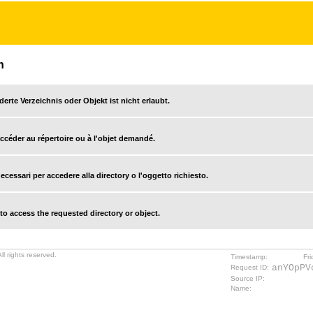
n
derte Verzeichnis oder Objekt ist nicht erlaubt.
accéder au répertoire ou à l'objet demandé.
cessari per accedere alla directory o l'oggetto richiesto.
o access the requested directory or object.
l rights reserved.
Timestamp:
Fr
anYOpPV
Request ID:
Source IP:
Name: