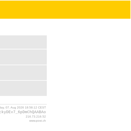
iday, 07. Aug 2026 18:58:12 CEST
ckyDEv7_6pDmChQAABAo
216.73.216.52
www.post.ch