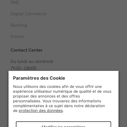
PME
Digital Commerce
Banking
Presse
Contact Center
Du lundi au vendredi
7h30–18h00
Samedi
8h00–12h00
+41 848 888 888
Suivez-nous