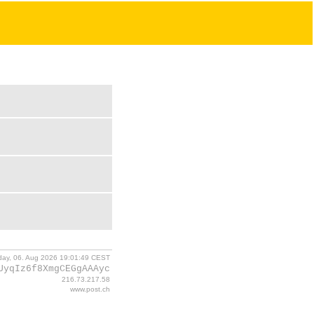
day, 06. Aug 2026 19:01:49 CEST
UyqIz6f8XmgCEGgAAAyc
216.73.217.58
www.post.ch