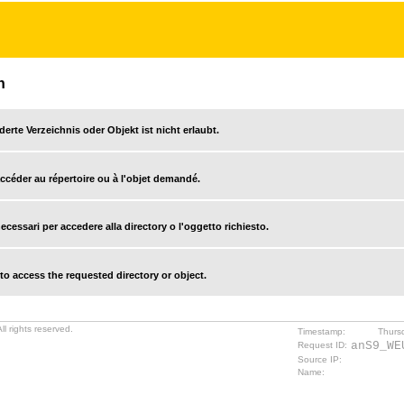
n
derte Verzeichnis oder Objekt ist nicht erlaubt.
accéder au répertoire ou à l'objet demandé.
cessari per accedere alla directory o l'oggetto richiesto.
o access the requested directory or object.
l rights reserved.
Timestamp:
Thurs
anS9_WE
Request ID:
Source IP:
Name: